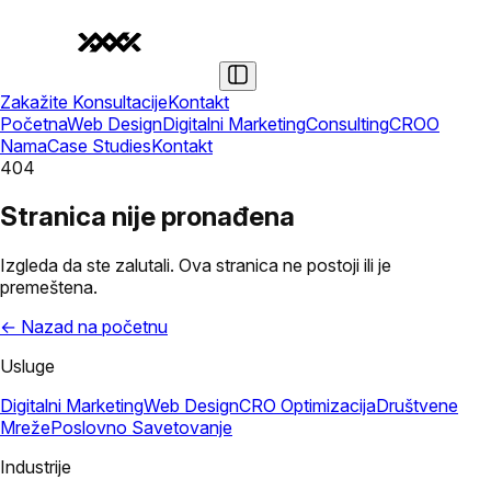
Zakažite Konsultacije
Kontakt
Početna
Web Design
Digitalni Marketing
Consulting
CRO
O
Nama
Case Studies
Kontakt
404
Stranica nije pronađena
Izgleda da ste zalutali. Ova stranica ne postoji ili je
premeštena.
← Nazad na početnu
Usluge
Digitalni Marketing
Web Design
CRO Optimizacija
Društvene
Mreže
Poslovno Savetovanje
Industrije