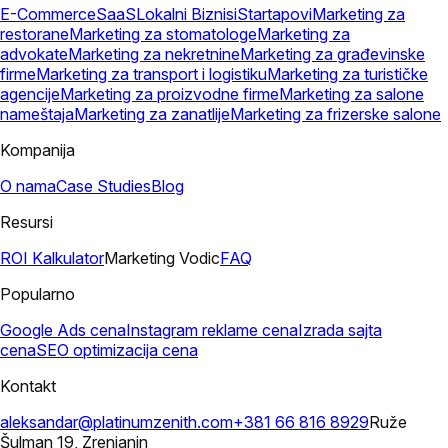
E-Commerce
SaaS
Lokalni Biznisi
Startapovi
Marketing za
restorane
Marketing za stomatologe
Marketing za
advokate
Marketing za nekretnine
Marketing za građevinske
firme
Marketing za transport i logistiku
Marketing za turističke
agencije
Marketing za proizvodne firme
Marketing za salone
nameštaja
Marketing za zanatlije
Marketing za frizerske salone
Kompanija
O nama
Case Studies
Blog
Resursi
ROI Kalkulator
Marketing Vodic
FAQ
Popularno
Google Ads cena
Instagram reklame cena
Izrada sajta
cena
SEO optimizacija cena
Kontakt
aleksandar@platinumzenith.com
+381 66 816 8929
Ruže
Šulman 19, Zrenjanin