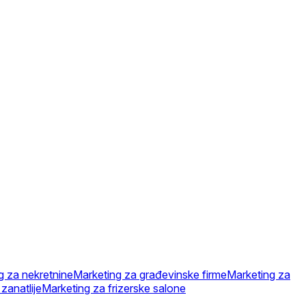
g za nekretnine
Marketing za građevinske firme
Marketing za
zanatlije
Marketing za frizerske salone