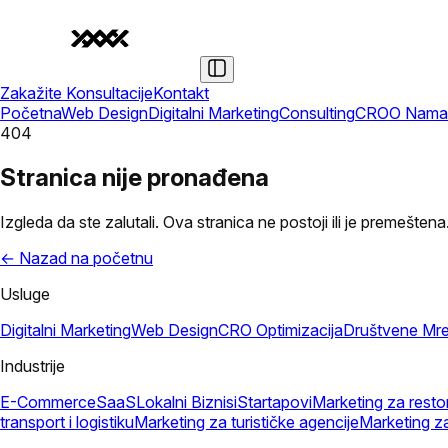
Zakažite Konsultacije
Kontakt
Početna
Web Design
Digitalni Marketing
Consulting
CRO
O Nama
404
Stranica nije pronađena
Izgleda da ste zalutali. Ova stranica ne postoji ili je premeštena
← Nazad na početnu
Usluge
Digitalni Marketing
Web Design
CRO Optimizacija
Društvene Mr
Industrije
E-Commerce
SaaS
Lokalni Biznisi
Startapovi
Marketing za resto
transport i logistiku
Marketing za turističke agencije
Marketing z