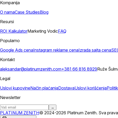
Kompanija
O nama
Case Studies
Blog
Resursi
ROI Kalkulator
Marketing Vodic
FAQ
Popularno
Google Ads cena
Instagram reklame cena
Izrada sajta cena
SEO
Kontakt
aleksandar@platinumzenith.com
+381 66 816 8929
Ruže Šulma
Legal
Uslovi kupovine
Način plaćanja
Dostava
Uslovi korišćenja
Politi
Newsletter
→
PLATINUM ZENITH
© 2024-2026 Platinum Zenith. Sva prava