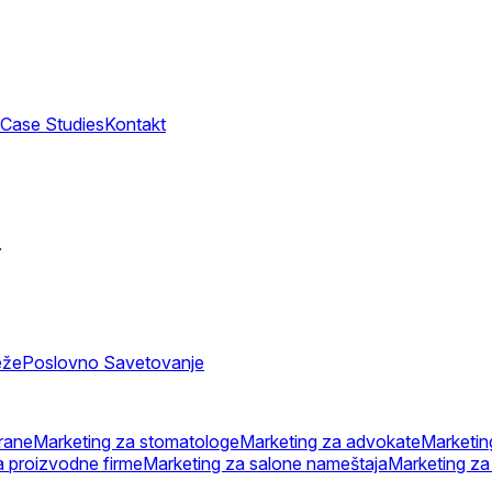
Case Studies
Kontakt
.
eže
Poslovno Savetovanje
rane
Marketing za stomatologe
Marketing za advokate
Marketin
a proizvodne firme
Marketing za salone nameštaja
Marketing za 