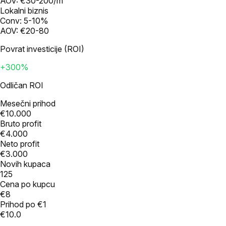
AOV:
€30-200/m
Lokalni biznis
Conv:
5-10%
AOV:
€20-80
Povrat investicije (ROI)
+
300
%
Odličan ROI
Mesečni prihod
€10.000
Bruto profit
€4.000
Neto profit
€3.000
Novih kupaca
125
Cena po kupcu
€8
Prihod po €1
€10.0