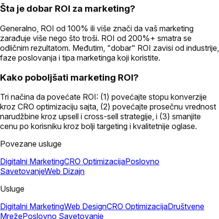
Šta je dobar ROI za marketing?
Generalno, ROI od 100% ili više znači da vaš marketing
zarađuje više nego što troši. ROI od 200%+ smatra se
odličnim rezultatom. Međutim, "dobar" ROI zavisi od industrije,
faze poslovanja i tipa marketinga koji koristite.
Kako poboljšati marketing ROI?
Tri načina da povećate ROI: (1) povećajte stopu konverzije
kroz CRO optimizaciju sajta, (2) povećajte prosečnu vrednost
narudžbine kroz upsell i cross-sell strategije, i (3) smanjite
cenu po korisniku kroz bolji targeting i kvalitetnije oglase.
Povezane usluge
Digitalni Marketing
CRO Optimizacija
Poslovno
Savetovanje
Web Dizajn
Usluge
Digitalni Marketing
Web Design
CRO Optimizacija
Društvene
Mreže
Poslovno Savetovanje