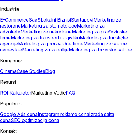
Industrije
E-Commerce
SaaS
Lokalni Biznisi
Startapovi
Marketing za
restorane
Marketing za stomatologe
Marketing za
advokate
Marketing za nekretnine
Marketing za građevinske
firme
Marketing za transport i logistiku
Marketing za turističke
agencije
Marketing za proizvodne firme
Marketing za salone
nameštaja
Marketing za zanatlije
Marketing za frizerske salone
Kompanija
O nama
Case Studies
Blog
Resursi
ROI Kalkulator
Marketing Vodic
FAQ
Popularno
Google Ads cena
Instagram reklame cena
Izrada sajta
cena
SEO optimizacija cena
Kontakt