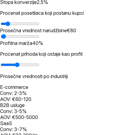
Stopa konverzije
2.5%
Procenat posetilaca koji postanu kupci
Prosečna vrednost narudžbine
€80
Profitna marža
40%
Procenat prihoda koji ostaje kao profit
Prosečne vrednosti po industriji
E-commerce
Conv:
2-3%
AOV:
€60-120
B2B usluge
Conv:
3-5%
AOV:
€500-5000
SaaS
Conv:
3-7%