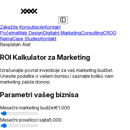
Zakažite Konsultacije
Kontakt
Početna
Web Design
Digitalni Marketing
Consulting
CRO
O
Nama
Case Studies
Kontakt
Besplatan Alat
ROI Kalkulator za Marketing
Izračunajte povrat investicije za vaš marketing budžet.
Unesite podatke o vašem biznisu i saznajte koliko vam
marketing zaista donosi.
Parametri vašeg biznisa
Mesečni marketing budžet
€1.000
Mesečni posetioci sajta
5.000