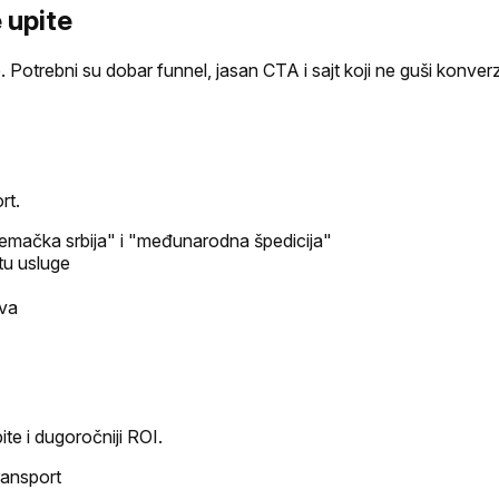
e upite
e. Potrebni su dobar funnel, jasan CTA i sajt koji ne guši konve
rt.
nemačka srbija" i "međunarodna špedicija"
tu usluge
ova
te i dugoročniji ROI.
ransport