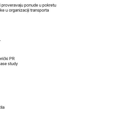
ji proveravaju ponude u pokretu
ke u organizaciji transporta
.
erički PR
 case study
ila