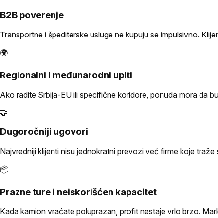
B2B poverenje
Transportne i špediterske usluge ne kupuju se impulsivno. Klije
🌍
Regionalni i međunarodni upiti
Ako radite Srbija-EU ili specifične koridore, ponuda mora da bu
🤝
Dugoročniji ugovori
Najvredniji klijenti nisu jednokratni prevozi već firme koje traž
📦
Prazne ture i neiskorišćen kapacitet
Kada kamion vraćate poluprazan, profit nestaje vrlo brzo. Mar