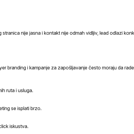
tranica nije jasna i kontakt nije odmah vidljiv, lead odlazi konk
ployer branding i kampanje za zapošljavanje često moraju da ra
h ruta i usluga.
ing se isplati brzo.
lick iskustva.