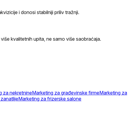
je i donosi stabilniji priliv tražnji.
 više kvalitetnih upita, ne samo više saobraćaja.
g za nekretnine
Marketing za građevinske firme
Marketing za
zanatlije
Marketing za frizerske salone