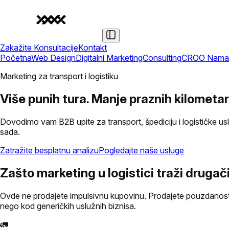
Zakažite Konsultacije
Kontakt
Početna
Web Design
Digitalni Marketing
Consulting
CRO
O Nama
Marketing za transport i logistiku
Više punih tura. Manje praznih kilometar
Dovodimo vam B2B upite za transport, špediciju i logističke us
sada.
Zatražite besplatnu analizu
Pogledajte naše usluge
Zašto marketing u logistici traži drugači
Ovde ne prodajete impulsivnu kupovinu. Prodajete pouzdanost, r
nego kod generičkih uslužnih biznisa.
🚛