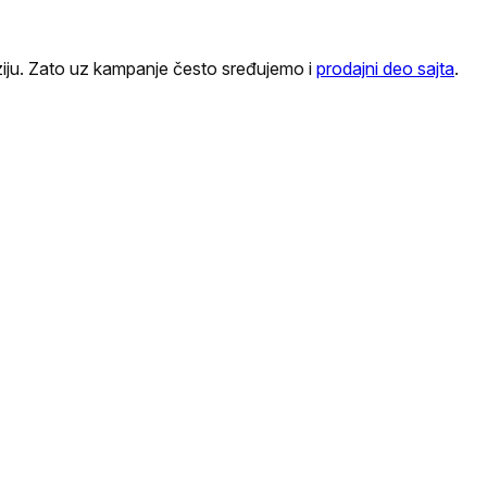
rziju. Zato uz kampanje često sređujemo i
prodajni deo sajta
.