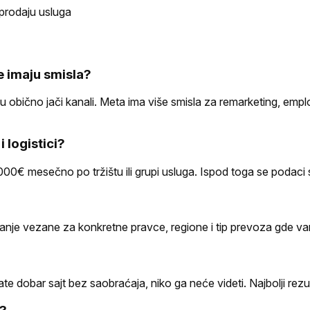
prodaju usluga
e imaju smisla?
 obično jači kanali. Meta ima više smisla za remarketing, emplo
 logistici?
00€ mesečno po tržištu ili grupi usluga. Ispod toga se podaci sk
panje vezane za konkretne pravce, regione i tip prevoza gde v
mate dobar sajt bez saobraćaja, niko ga neće videti. Najbolji rez