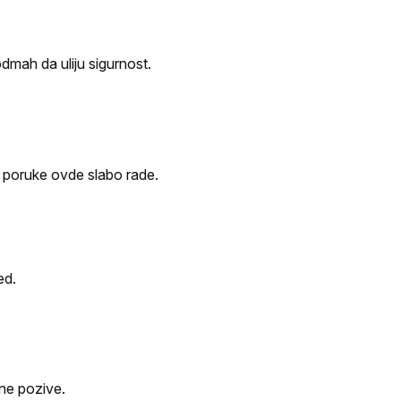
odmah da uliju sigurnost.
e poruke ovde slabo rade.
ed.
ne pozive.