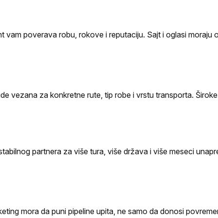
nt vam poverava robu, rokove i reputaciju. Sajt i oglasi moraju 
de vezana za konkretne rute, tip robe i vrstu transporta. Širok
e stabilnog partnera za više tura, više država i više meseci unapr
keting mora da puni pipeline upita, ne samo da donosi povreme