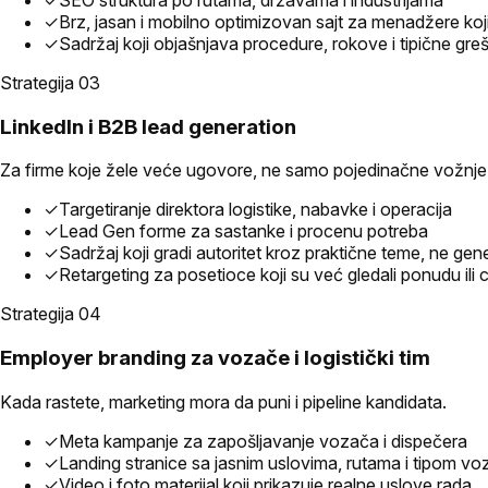
✓
Brz, jasan i mobilno optimizovan sajt za menadžere ko
✓
Sadržaj koji objašnjava procedure, rokove i tipične greš
Strategija 0
3
LinkedIn i B2B lead generation
Za firme koje žele veće ugovore, ne samo pojedinačne vožnje
✓
Targetiranje direktora logistike, nabavke i operacija
✓
Lead Gen forme za sastanke i procenu potreba
✓
Sadržaj koji gradi autoritet kroz praktične teme, ne gen
✓
Retargeting za posetioce koji su već gledali ponudu ili
Strategija 0
4
Employer branding za vozače i logistički tim
Kada rastete, marketing mora da puni i pipeline kandidata.
✓
Meta kampanje za zapošljavanje vozača i dispečera
✓
Landing stranice sa jasnim uslovima, rutama i tipom voz
✓
Video i foto materijal koji prikazuje realne uslove rada