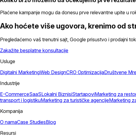
Koliko brzo možemo da očekujemo prve rezultat
Plaćene kampanje mogu da donesu prve relevantne upite u roku od 
Ako hoćete više ugovora, krenimo od str
Pregledaćemo vaš trenutni sajt, Google prisustvo i prodajni tok.
Zakažite besplatne konsultacije
Usluge
Digitalni Marketing
Web Design
CRO Optimizacija
Društvene Mr
Industrije
E-Commerce
SaaS
Lokalni Biznisi
Startapovi
Marketing za resto
transport i logistiku
Marketing za turističke agencije
Marketing z
Kompanija
O nama
Case Studies
Blog
Resursi