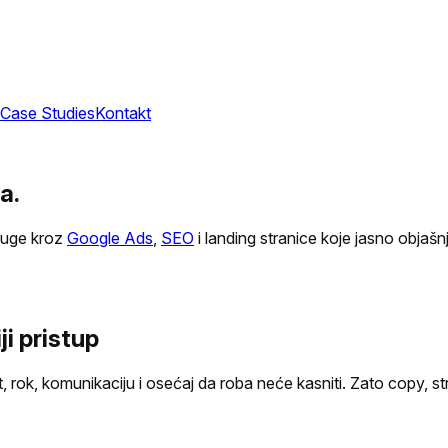
Case Studies
Kontakt
a.
luge kroz
Google Ads
,
SEO
i landing stranice koje jasno objaš
ji pristup
ok, komunikaciju i osećaj da roba neće kasniti. Zato copy, stru