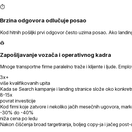
⏱️
Brzina odgovora odlučuje posao
Kod hitnih pošiljki prvi odgovor često uzima posao. Ako landing s
👷
Zapošljavanje vozača i operativnog kadra
Mnoge transportne firme paralelno traže i klijente i ljude. Em
3x+
više kvalifikovanih upita
Kada se Search kampanje i landing stranice slože oko konkretni
8-15x
povrat investicije
Kod firmi koje zatvore i nekoliko jačih mesečnih ugovora, market
-30% do -40%
niža cena po ledu
Nakon čišćenja broad targetiranja, boljeg copy-ja i jačeg post-c