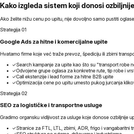
Kako izgleda sistem koji donosi ozbiljnij
Ako želite nižu cenu po upitu, nije dovoljno samo pustiti oglas
Strategija 0
1
Google Ads za hitne i komercijalne upite
Hvatamo firme koje već traže prevoz, špediciju ili zbirni transpo
✓
Search kampanje za upite kao što su "transport robe 
✓
Odvojene grupe oglasa za konkretne rute, tip robe i vrs
✓
Call ekstenzije i lead forme za hitne B2B upite
✓
Optimizacija cene po upitu umesto pukog jurcanja klik
Strategija 0
2
SEO za logističke i transportne usluge
Gradimo organsku vidljivost za usluge koje donose ozbiljnije upi
✓
Stranice za FTL, LTL, zbirni, ADR, frigo i vangabaritni t
✓
SEO struktura po rutama, državama i industrijama