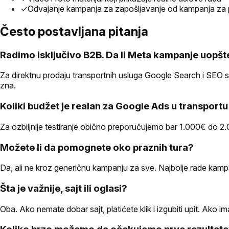
✓
Odvajanje kampanja za zapošljavanje od kampanja za 
Često postavljana pitanja
Radimo isključivo B2B. Da li Meta kampanje uopšt
Za direktnu prodaju transportnih usluga Google Search i SEO su
zna.
Koliki budžet je realan za Google Ads u transportu i
Za ozbiljnije testiranje obično preporučujemo bar 1.000€ do 2.0
Možete li da pomognete oko praznih tura?
Da, ali ne kroz generičnu kampanju za sve. Najbolje rade kam
Šta je važnije, sajt ili oglasi?
Oba. Ako nemate dobar sajt, platićete klik i izgubiti upit. Ako i