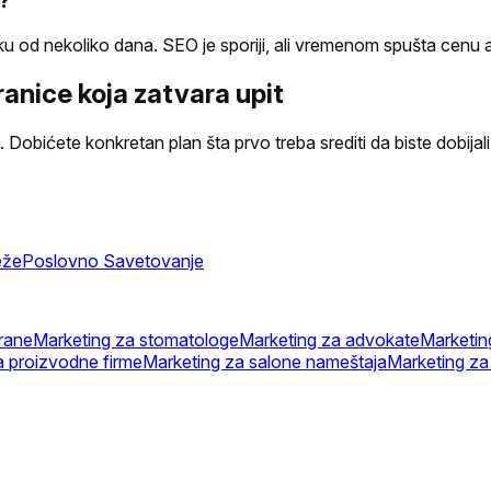
e?
nekoliko dana. SEO je sporiji, ali vremenom spušta cenu akvizici
anice koja zatvara upit
 Dobićete konkretan plan šta prvo treba srediti da biste dobijali
eže
Poslovno Savetovanje
rane
Marketing za stomatologe
Marketing za advokate
Marketin
a proizvodne firme
Marketing za salone nameštaja
Marketing za 