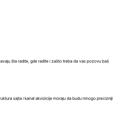
njavaju šta radite, gde radite i zašto treba da vas pozovu baš
ktura sajta i kanal akvizicije moraju da budu mnogo precizniji